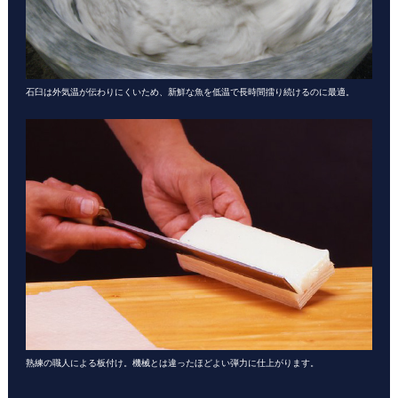
石臼は外気温が伝わりにくいため、新鮮な魚を低温で長時間擂り続けるのに最適。
熟練の職人による板付け。機械とは違ったほどよい弾力に仕上がります。