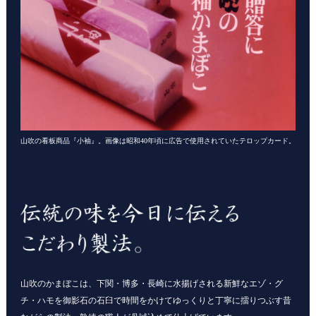
山吹の看板商品『小袖』。画像は昭和40年頃に広告で使用されていたテロップカード。
山吹のかまぼこは、下関・博多・長崎に水揚げされる新鮮なエゾ・グ
チ・ハモを御影石の石臼で時間をかけてゆっくりと丁寧に擂りつぶす昔