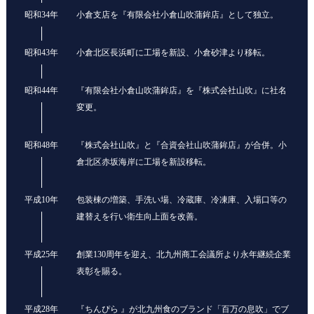
昭和34年
小倉支店を『有限会社小倉山吹蒲鉾店』として独立。
昭和43年
小倉北区長浜町に工場を新設、小倉砂津より移転。
昭和44年
『有限会社小倉山吹蒲鉾店』を『株式会社山吹』に社名
変更。
昭和48年
『株式会社山吹』と『合資会社山吹蒲鉾店』が合併。小
倉北区赤坂海岸に工場を新設移転。
平成10年
包装棟の増築、手洗い場、冷蔵庫、冷凍庫、入場口等の
建替えを行い衛生向上面を改善。
平成25年
創業130周年を迎え、北九州商工会議所より永年継続企業
表彰を賜る。
平成28年
『ちんぴら 』が北九州食のブランド「百万の息吹」でブ