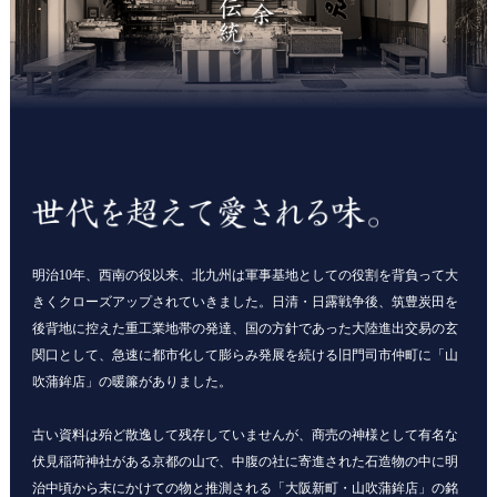
明治10年、西南の役以来、北九州は軍事基地としての役割を背負って大
きくクローズアップされていきました。日清・日露戦争後、筑豊炭田を
後背地に控えた重工業地帯の発達、国の方針であった大陸進出交易の玄
関口として、急速に都市化して膨らみ発展を続ける旧門司市仲町に「山
吹蒲鉾店」の暖簾がありました。
古い資料は殆ど散逸して残存していませんが、商売の神様として有名な
伏見稲荷神社がある京都の山で、中腹の社に寄進された石造物の中に明
治中頃から末にかけての物と推測される「大阪新町・山吹蒲鉾店」の銘