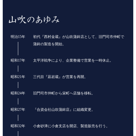
明治15年
初代『西村金蔵』が山吹蒲鉾店として、旧門司市仲町で
蒲鉾の製造を開始。
昭和17年
太平洋戦争により、企業整備で営業を一時休止。
昭和21年
三代目『凪岩蔵』が営業を再開。
昭和24年
旧門司市仲町から栄町へ店舗を移転。
昭和27年
『合資会社山吹蒲鉾店』に組織変更。
昭和32年
小倉砂津に小倉支店を開店、製造販売を行う。