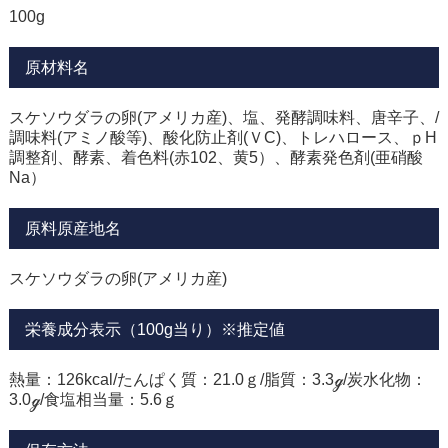
100g
原材料名
スケソウダラの卵(アメリカ産)、塩、発酵調味料、唐辛子、/
調味料(アミノ酸等)、酸化防止剤(ＶC)、トレハロース、ｐH
調整剤、酵素、着色料(赤102、黄5）、酵素発色剤(亜硝酸
Na）
原料原産地名
スケソウダラの卵(アメリカ産)
栄養成分表示（100g当り）※推定値
熱量：126kcal/たんぱく質：21.0ｇ/脂質：3.3ℊ/炭水化物：
3.0ℊ/食塩相当量：5.6ｇ