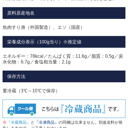
原料原産地名
魚肉すり身（外国製造）、エソ（国産）
栄養成分表示（100g当り）※推定値
エネルギー：78kcal／たんぱく質：11.6g／脂質：0.5g／炭
水化物：6.7g／食塩相当量：2.1g
保存方法
要冷蔵（3℃～10℃で保存）
※
『冷蔵商品』
と
『冷凍商品』
の同梱は出来ません。別途送料が発