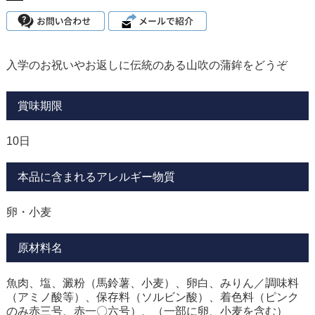
入学のお祝いやお返しに伝統のある山吹の蒲鉾をどうぞ
賞味期限
10日
本品に含まれるアレルギー物質
卵・小麦
原材料名
魚肉、塩、澱粉（馬鈴薯、小麦）、卵白、みりん／調味料
（アミノ酸等）、保存料（ソルビン酸）、着色料（ピンク
のみ赤三号、赤一〇六号）、（一部に卵、小麦を含む）