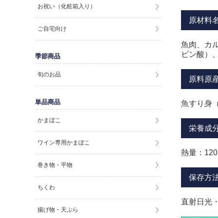
お祝い（化粧箱入り）
原材料
ご自宅向け
魚肉、カ
ビン酸）
季節商品
旬のお品
原料原
単品商品
魚すり身
かまぼこ
栄養成分
ワイン専用かまぼこ
熱量：120
巻き物・平物
保存方
ちくわ
直射日光
揚げ物・天ぷら