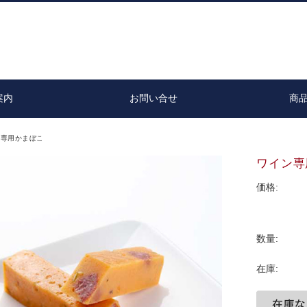
案内
お問い合せ
商
ン専用かまぼこ
ワイン専
価格:
数量:
在庫: