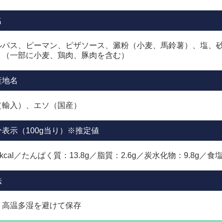
名
ルパス、ピーマン、ピザソース、澱粉（小麦、馬鈴薯）、塩、
、（一部に小麦、鶏肉、豚肉を含む）
産地名
（輸入）、エソ（国産）
表示（100g当り）※推定値
kcal／たんぱく質：13.8g／脂質：2.6g／炭水化物：9.8g／食塩
法
・高温多湿を避けて保存