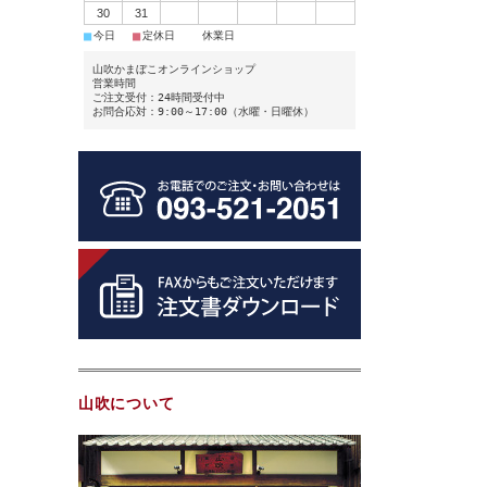
30
31
■
■
■
今日
定休日
休業日
山吹かまぼこオンラインショップ
営業時間
ご注文受付：24時間受付中
お問合応対：9:00～17:00（水曜・日曜休）
山吹について