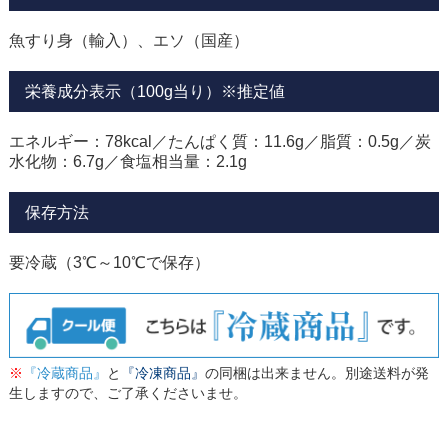
魚すり身（輸入）、エソ（国産）
栄養成分表示（100g当り）※推定値
エネルギー：78kcal／たんぱく質：11.6g／脂質：0.5g／炭
水化物：6.7g／食塩相当量：2.1g
保存方法
要冷蔵（3℃～10℃で保存）
※
『冷蔵商品』
と
『冷凍商品』
の同梱は出来ません。別途送料が発
生しますので、ご了承くださいませ。